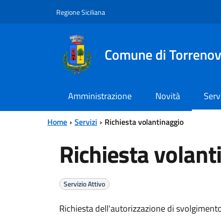
Vai al contenuto principale
Vai al menu principale
Regione Siciliana
Comune di Torreno
Amministrazione
Novità
Serv
Home
Servizi
Richiesta volantinaggio
Richiesta volant
Servizio Attivo
Richiesta dell'autorizzazione di svolgimento 