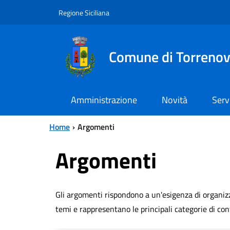
Vai al contenuto principale
Vai al menu principale
Regione Siciliana
Comune di Torreno
Amministrazione
Novità
Serv
Home
Argomenti
Argomenti
Gli argomenti rispondono a un'esigenza di organizz
temi e rappresentano le principali categorie di con